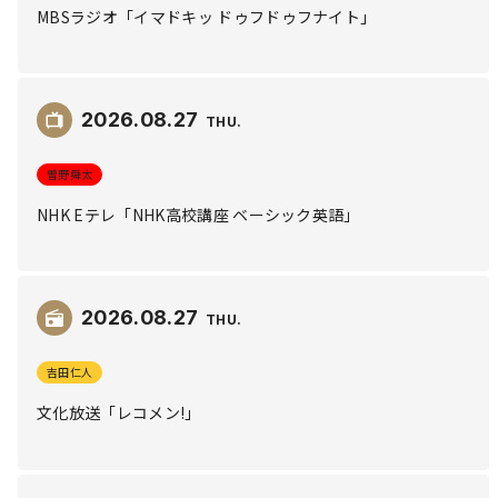
MBSラジオ「イマドキッ ドゥフドゥフナイト」
2026.
08.27
THU
曽野舜太
NHK Eテレ「NHK高校講座 ベーシック英語」
2026.
08.27
THU
吉田仁人
文化放送「レコメン!」