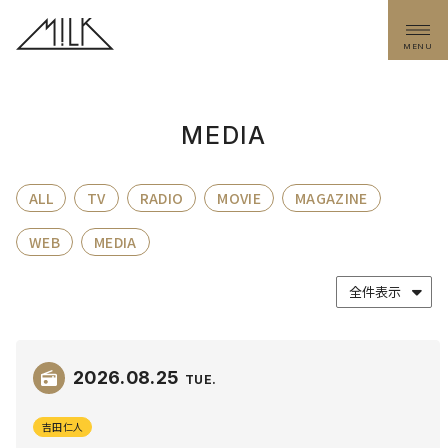
MENU
MEDIA
ALL
TV
RADIO
MOVIE
MAGAZINE
WEB
MEDIA
2026.
08.25
TUE
吉田仁人