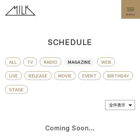
MENU
SCHEDULE
ALL
TV
RADIO
MAGAZINE
WEB
LIVE
RELEASE
MOVIE
EVENT
BIRTHDAY
STAGE
Coming Soon...