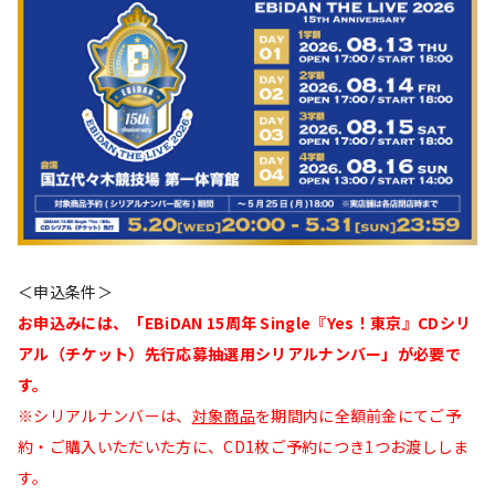
＜申込条件＞
お申込みには、「EBiDAN 15周年 Single『Yes！東京』CDシリ
アル（チケット）先行応募抽選用シリアルナンバー」が必要で
す。
※シリアルナンバーは、
対象商品
を期間内に全額前金にてご予
約・ご購入いただいた方に、CD1枚ご予約につき1つお渡ししま
す。