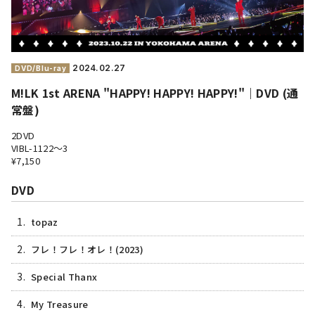
2024.
02.27
DVD/Blu-ray
M!LK 1st ARENA "HAPPY! HAPPY! HAPPY!"｜DVD (通
常盤)
2DVD
VIBL-1122～3
¥7,150
DVD
1.
topaz
2.
フレ！フレ！オレ！(2023)
3.
Special Thanx
4.
My Treasure