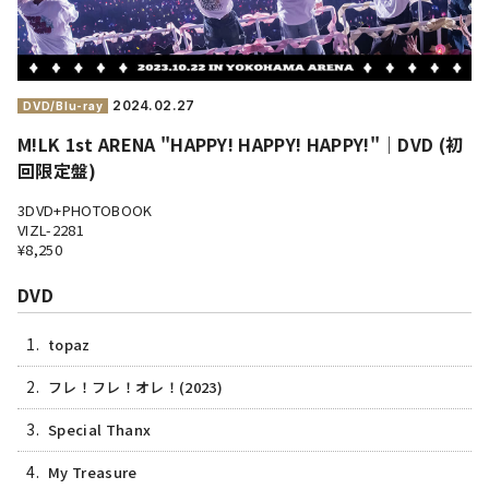
2024.
02.27
DVD/Blu-ray
M!LK 1st ARENA "HAPPY! HAPPY! HAPPY!"｜DVD (初
回限定盤)
3DVD+PHOTOBOOK
VIZL-2281
¥8,250
DVD
1.
topaz
2.
フレ！フレ！オレ！(2023)
3.
Special Thanx
4.
My Treasure