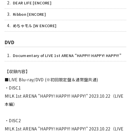
2.
DEAR LIFE [ENCORE]
3.
Ribbon [ENCORE]
4.
めちゃモル [W ENCORE]
DVD
1.
Documentary of LIVE 1st ARENA “HAPPY! HAPPY! HAPPY!”
【収録内容】
■LIVE Blu-ray/DVD (※初回限定盤＆通常盤共通)
・DISC1
M!LK 1st ARENA "HAPPY! HAPPY! HAPPY!" 2023.10.22（LIVE
本編）
・DISC2
M!LK 1st ARENA "HAPPY! HAPPY! HAPPY!" 2023.10.22（LIVE