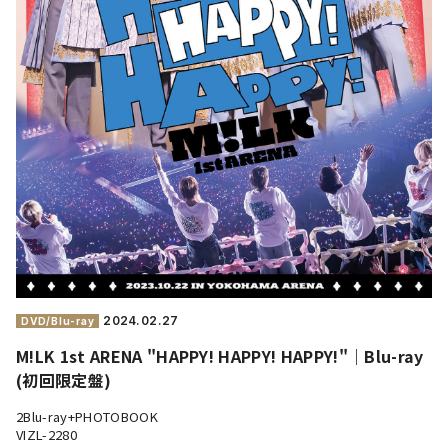
2024.
02.27
DVD/Blu-ray
M!LK 1st ARENA "HAPPY! HAPPY! HAPPY!"｜Blu-ray
(初回限定盤)
2Blu-ray+PHOTOBOOK
VIZL-2280