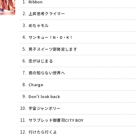
1.
Ribbon
2.
上昇思考クライマー
3.
めちゃモル
4.
サンキュー！N・D・K！
5.
男子スイーツ部発足します
6.
恋がはじまる
7.
君の知らない世界へ
8.
Charge
9.
Don’t look back
10.
宇宙ジャンボリー
11.
サラブレッド御曹司CITY BOY
12.
行けたら行くよ