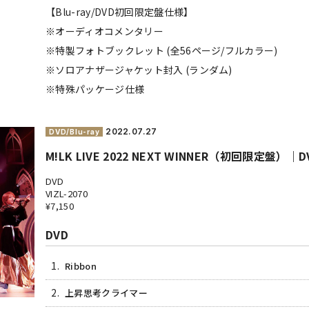
【Blu-ray/DVD初回限定盤仕様】
※オーディオコメンタリー
※特製フォトブックレット (全56ページ/フルカラー)
※ソロアナザージャケット封入 (ランダム)
※特殊パッケージ仕様
2022.
07.27
DVD/Blu-ray
M!LK LIVE 2022 NEXT WINNER（初回限定盤）｜D
DVD
VIZL-2070
¥7,150
DVD
1.
Ribbon
2.
上昇思考クライマー