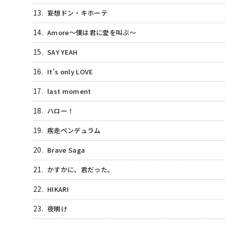
13.
妄想ドン・キホーテ
14.
Amore〜僕は君に愛を叫ぶ〜
15.
SAY YEAH
16.
It’s only LOVE
17.
last moment
18.
ハロー！
19.
疾走ペンデュラム
20.
Brave Saga
21.
かすかに、君だった。
22.
HIKARI
23.
夜明け