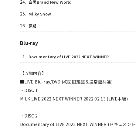
24.
白黒Brand New World
25.
Milky Snow
26.
夢路
Blu-ray
1.
Documentary of LIVE 2022 NEXT WINNER
【収録内容】
■LIVE Blu-ray/DVD (初回限定盤＆通常盤共通)
・DISC 1
M!LK LIVE 2022 NEXT WINNER 2022.02.13 (LIVE本編)
・DISC 2
Documentary of LIVE 2022 NEXT WINNER (ドキュメン