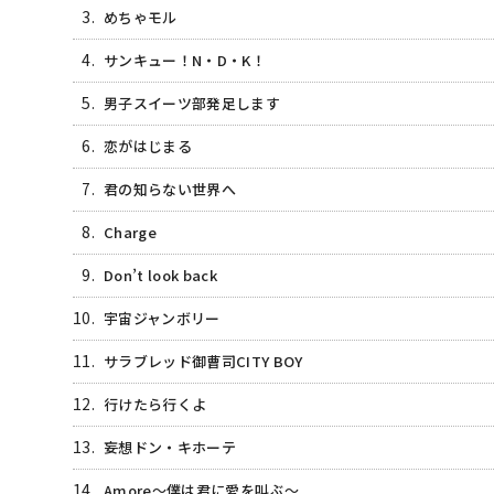
3.
めちゃモル
4.
サンキュー！N・D・K！
5.
男子スイーツ部発足します
6.
恋がはじまる
7.
君の知らない世界へ
8.
Charge
9.
Don’t look back
10.
宇宙ジャンボリー
11.
サラブレッド御曹司CITY BOY
12.
行けたら行くよ
13.
妄想ドン・キホーテ
14.
Amore〜僕は君に愛を叫ぶ〜