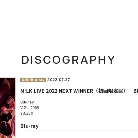
DISCOGRAPHY
2022.
07.27
DVD/Blu-ray
M!LK LIVE 2022 NEXT WINNER（初回限定盤）｜Bl
Blu-ray
VIZL-2069
¥8,250
Blu-ray