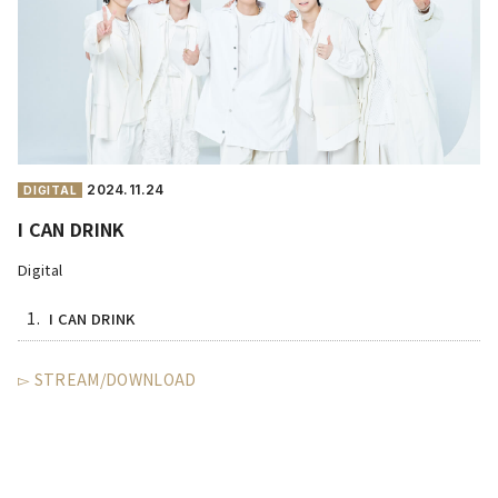
2024.
11.24
DIGITAL
I CAN DRINK
Digital
1.
I CAN DRINK
▻ STREAM/DOWNLOAD