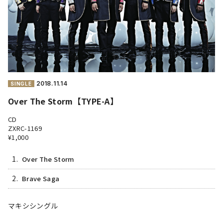
2018.
11.14
SINGLE
Over The Storm【TYPE-A】
CD
ZXRC-1169
¥1,000
1.
Over The Storm
2.
Brave Saga
マキシシングル