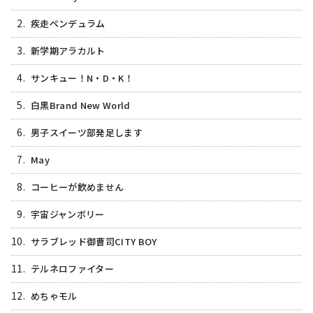
2.
疾走ペンデュラム
3.
新学期アラカルト
4.
サンキュー！N・D・K！
5.
白黒Brand New World
6.
男子スイーツ部発足します
7.
May
8.
コーヒーが飲めません
9.
宇宙ジャンボリー
10.
サラブレッド御曹司CITY BOY
11.
テルネロファイター
12.
めちゃモル