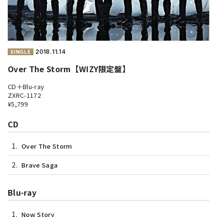
2018.
11.14
SINGLE
Over The Storm【WIZY限定盤】
CD＋Blu-ray
ZXRC-1172
¥5,799
CD
1.
Over The Storm
2.
Brave Saga
Blu-ray
1.
Now Story