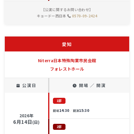
【公演に関するお問い合わせ】
キョードー西日本
0570-09-2424
愛知
Niterra日本特殊陶業市民会館
フォレストホール
公演日
開場 ／ 開演
1部
14:30
15:30
／
開場
開演
2026年
6月14日
(日)
2部