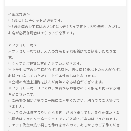
＜全席共通＞
※3歳以上はチケットが必要です。
※3歳未満のお子様は大人1名につき1名まで膝上に限り無料。ただし、
お席が必要な場合はチケットが必要です。
＜ファミリー席＞
※ファミリー席では、大人の方もお子様も着席でご観覧いただきま
す。
※立ってのご観覧は禁止させていただきます。
※中学生以下のお子様が必ず1名以上、且つ満18歳以上の大人が必ず1
名以上同席していただくことが条件のお席となります。
※会場の構造上通路を挟んだ席等になる場合がございます。
※ファミリー席エリアでは、係員からお客様のご年齢をお伺いする場
合がございます。
※ご来場の際は皆様でご一緒にご入場ください。別々でのご入場はで
きません。
※お子様の体調不良やいかなる理由がありましても、条件を満たさな
い場合はファミリー席チケットでのご入場・ご案内はできかねます。
チケット代金の払い戻しも承れませんので、あらかじめご了承くださ
い。