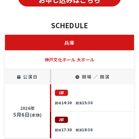
SCHEDULE
兵庫
神戸文化ホール 大ホール
公演日
開場 ／ 開演
1部
14:30
15:30
／
開場
開演
2026年
5月6日
(水休)
2部
17:30
18:30
／
開場
開演