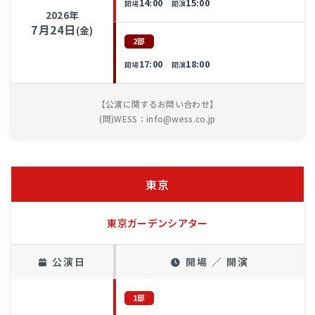
14:00
15:00
／
開場
開演
2026年
7月24日
(金)
2部
17:00
18:00
／
開場
開演
【公演に関するお問い合わせ】
(問)WESS：info@wess.co.jp
東京
東京ガーデンシアター
公演日
開場 ／ 開演
1部