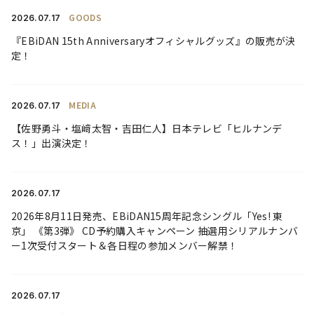
GOODS
2026.
07.17
『EBiDAN 15th Anniversaryオフィシャルグッズ』の販売が決
定！
MEDIA
2026.
07.17
【佐野勇斗・塩﨑太智・吉田仁人】日本テレビ「ヒルナンデ
ス！」出演決定！
2026.
07.17
2026年8月11日発売、EBiDAN15周年記念シングル「Yes! 東
京」 《第3弾》 CD予約購入キャンペーン 抽選用シリアルナンバ
ー1次受付スタート＆各日程の参加メンバー解禁！
2026.
07.17