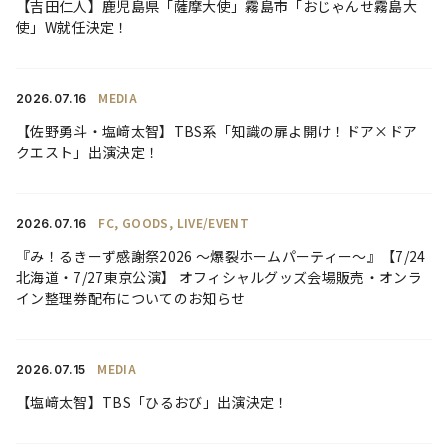
【吉田仁人】鹿児島県「薩摩大使」霧島市「おじゃんせ霧島大
使」W就任決定！
MEDIA
2026.
07.16
【佐野勇斗・塩﨑太智】TBS系「知識の扉よ開け！ドア×ドア
クエスト」出演決定！
FC
GOODS
LIVE/EVENT
2026.
07.16
『み！るきーず感謝祭2026 〜爆裂ホームパーティー〜』【7/24
北海道・7/27東京公演】 オフィシャルグッズ会場販売・オンラ
イン整理券配布についてのお知らせ
MEDIA
2026.
07.15
【塩﨑太智】TBS「ひるおび」出演決定！