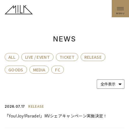
MENU
NEWS
ALL
LIVE / EVENT
TICKET
RELEASE
GOODS
MEDIA
FC
RELEASE
2026.
07.17
「You!Joy!Parade!」MVシェアキャンペーン実施決定！