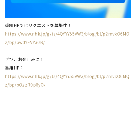
番組HPではリクエストを募集中！
https://www.nhk.jp/g/ts/4QYYY55VW3/blog/bl/p2mvkO6MQ
z/bp/pwdYEVY30B/
ぜひ、お楽しみに！
番組HP：
https://www.nhk.jp/g/ts/4QYYY55VW3/blog/bl/p2mvkO6MQ
z/bp/pOzzR0p6yO/