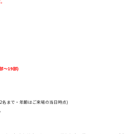
す。
1部〜19部)
2名まで・年齢はご来場の当日時点)
。