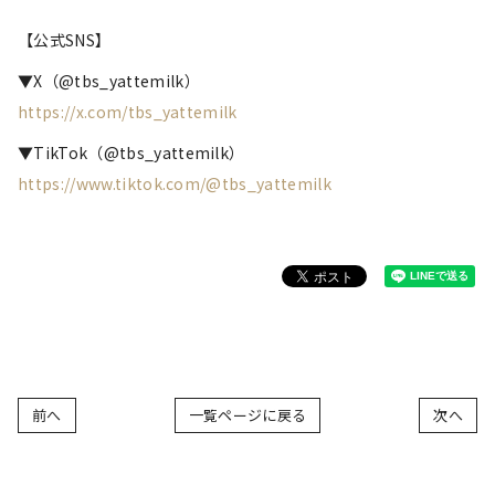
【公式SNS】
▼X（@tbs_yattemilk）
https://x.com/tbs_yattemilk
▼TikTok（@tbs_yattemilk）
https://www.tiktok.com/@tbs_yattemilk
前へ
一覧ページに戻る
次へ