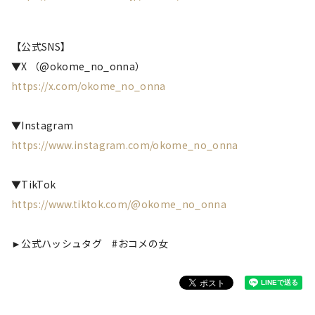
【公式SNS】
▼X （@okome_no_onna）
https://x.com/okome_no_onna
▼Instagram
https://www.instagram.com/okome_no_onna
▼TikTok
https://www.tiktok.com/@okome_no_onna
►公式ハッシュタグ #おコメの女