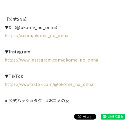
【公式SNS】
▼X （@okome_no_onna）
https://x.com/okome_no_onna
▼Instagram
https://www.instagram.com/okome_no_onna
▼TikTok
https://www.tiktok.com/@okome_no_onna
►公式ハッシュタグ #おコメの女