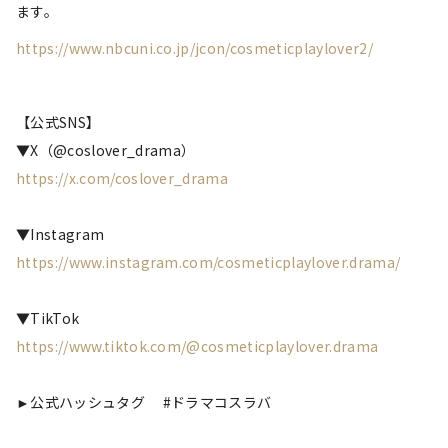
ます。
https://www.nbcuni.co.jp/jcon/cosmeticplaylover2/
【公式SNS】
▼X（@coslover_drama）
https://x.com/coslover_drama
▼Instagram
https://www.instagram.com/cosmeticplaylover.drama/
▼TikTok
https://www.tiktok.com/@cosmeticplaylover.drama
►公式ハッシュタグ #ドラマコスラバ